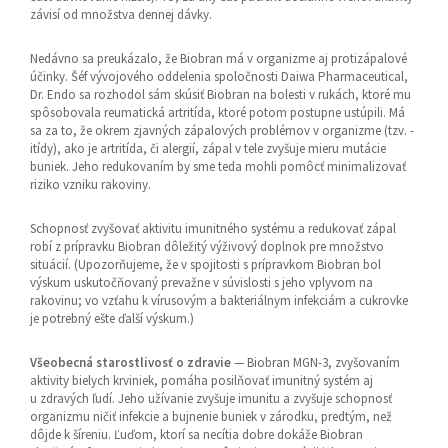
závisí od množstva dennej dávky.
Nedávno sa preukázalo, že Biobran má v organizme aj protizápalové
účinky. Šéf vývojového oddelenia spoločnosti Daiwa Pharmaceutical,
Dr. Endo sa rozhodol sám skúsiť Biobran na bolesti v rukách, ktoré mu
spôsobovala reumatická artritída, ktoré potom postupne ustúpili. Má
sa za to, že okrem zjavných zápalových problémov v organizme (tzv. -
itídy), ako je artritída, či alergií, zápal v tele zvyšuje mieru mutácie
buniek. Jeho redukovaním by sme teda mohli pomôcť minimalizovať
riziko vzniku rakoviny.
Schopnosť zvyšovať aktivitu imunitného systému a redukovať zápal
robí z prípravku Biobran dôležitý výživový doplnok pre množstvo
situácií. (Upozorňujeme, že v spojitosti s prípravkom Biobran bol
výskum uskutočňovaný prevažne v súvislosti s jeho vplyvom na
rakovinu; vo vzťahu k vírusovým a bakteriálnym infekciám a cukrovke
je potrebný ešte ďalší výskum.)
Všeobecná starostlivosť o zdravie
— Biobran MGN-3, zvyšovaním
aktivity bielych krviniek, pomáha posilňovať imunitný systém aj
u zdravých ľudí. Jeho užívanie zvyšuje imunitu a zvyšuje schopnosť
organizmu ničiť infekcie a bujnenie buniek v zárodku, predtým, než
dôjde k šíreniu. Ľuďom, ktorí sa necítia dobre dokáže Biobran