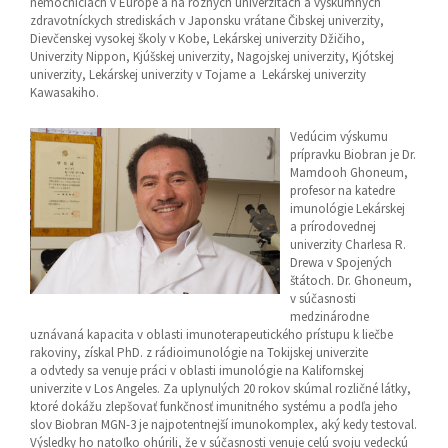
nemocniciach v Európe a na rôznych univerzitách a výskumných
zdravotníckych strediskách v Japonsku vrátane Čibskej univerzity,
Dievčenskej vysokej školy v Kobe, Lekárskej univerzity Džičiho,
Univerzity Nippon, Kjúšskej univerzity, Nagojskej univerzity, Kjótskej
univerzity, Lekárskej univerzity v Tojame a Lekárskej univerzity
Kawasakiho.
Vedúcim výskumu
prípravku Biobran je Dr.
Mamdooh Ghoneum,
profesor na katedre
imunológie Lekárskej
a prírodovednej
univerzity Charlesa R.
Drewa v Spojených
štátoch. Dr. Ghoneum,
v súčasnosti
medzinárodne
uznávaná kapacita v oblasti imunoterapeutického prístupu k liečbe
rakoviny, získal PhD. z rádioimunológie na Tokijskej univerzite
a odvtedy sa venuje práci v oblasti imunológie na Kalifornskej
univerzite v Los Angeles. Za uplynulých 20 rokov skúmal rozličné látky,
ktoré dokážu zlepšovať funkčnosť imunitného systému a podľa jeho
slov Biobran MGN-3 je najpotentnejší imunokomplex, aký kedy testoval.
Výsledky ho natoľko ohúrili, že v súčasnosti venuje celú svoju vedeckú