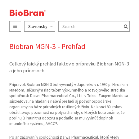
Slovensky
Biobran MGN-3 - Prehľad
Celkový laický prehľad faktov o prípravku Biobran MGN-3
a jeho prínosoch
Prípravok Biobran MGN-3 bol vyvinutý v Japonsku v r. 1992 p. Hiroakim
Maedom, súčasným riaditeľom výskumného a rozvojového strediska
spoločnosti Daiwa Pharmaceutical Co., Ltd. v Tokiu. Záujem Maedu sa
sústreďoval na hľadanie riešení pre ľudí aj poľnohospodárske
organizmy na báze prírodných rastlinných živín. Na konci 80. rokov
obrátil svoju pozornosť na polysacharidy, o ktorých bolo známe, že
posilňujú imunitnú odozvu a podarilo sa mu vyvinúť doplnok
imunitného systému, AHCC®.
Po angažovaní v spoločnosti Daiwa Pharmaceutical, ktorú vtedy