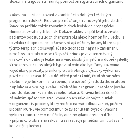
zlepšením fungovania imunity pomôcť pri regenerácii ich organizmu.
Rakovina
— Pri aplikovaní v kombinácii s dobrým liečebným
programom dokáže Biobran pomôcť organizmu zvýšiť jeho vlastné
šance na prežitie zaktivizovaním bielych krviniek a propagáciou
eliminácie zvrátených buniek. Dokáže taktiež zlepšiť kvalitu života
pacientov podstupujúcich chemoterapiu alebo hormonálnu liečbu, a
to vďaka schopnosti zmierňovať vedľajšie účinky liekov, ktoré sa pri
týchto terapiách používajú. (Často dochádza najmä k zmierneniu
nevoľnosti a straty vlasov.) Najväčší prínos je zaznamenávaný
u rakovín krvi, ako je leukémia a viacnásobný myelóm a dobré výsledky
sú pozorované u ostatných typov rakovín ako lymfómy, rakovina
vaječníkov, prostaty, prsníka (pre podrobnejšie výsledky výskumov
pozri clinical research).
Je dôležité podotknúť, že Biobran sám
osebe nie je liekom na rakovinu, ale užitočným dodatkom alebo
doplnkom onkologického liečebného programu prebiehajúceho
pod dohľadom kvalifikovaného lekára.
Správna liečba dokáže
zásadným spôsobom zredukovať objem rakovinových buniek
v organizme (v procese, ktorý možno nazvať odbúravanie), pričom
Biobran MGN-3 vie pomôcť imunite zvládnuť ten zvyšok. (Väčšina
výskumu zameraného na účinky arabinoxylánu obsiahnutého
v prípravku Biobran na rakovinu sa realizuje pri súčasnom podávaní
konvenčnej liečby.)