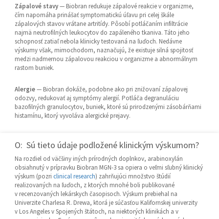
Zápalové stavy
— Biobran redukuje zápalové reakcie v organizme,
čím napomáha prinášať symptomatickú úľavu pri celej škále
zápalových stavov vrátane artritídy. Pôsobí potláčaním infiltrácie
najmä neutrofilných leukocytov do zapáleného tkaniva. Táto jeho
schopnosť zatiaľ nebola klinicky testovaná na ľuďoch. Nedávne
výskumy však, mimochodom, naznačujú, že existuje silná spojitosť
medzi nadmernou zápalovou reakciou v organizme a abnormálnym
rastom buniek.
Alergie
— Biobran dokáže, podobne ako pri znižovaní zápalovej
odozvy, redukovať aj symptómy alergií. Potláča degranuláciu
bazofilných granulocytov, buniek, ktoré sú prirodzenými zásobárňami
histamínu, ktorý vyvoláva alergické prejavy.
O: Sú tieto údaje podložené klinickým výskumom?
Na rozdiel od väčšiny iných prírodných doplnkov, arabinoxylán
obsiahnutý v prípravku Biobran MGN-3 sa opiera o veľmi sľubný klinický
výskum (pozri
clinical research
) zahrňujúci množstvo štúdií
realizovaných na ľuďoch, z ktorých mnohé boli publikované
v recenzovaných lekárskych časopisoch. Výskum prebiehal na
Univerzite Charlesa R. Drewa, ktorá je súčasťou Kalifornskej univerzity
v Los Angeles v Spojených štátoch, na niektorých klinikách a v