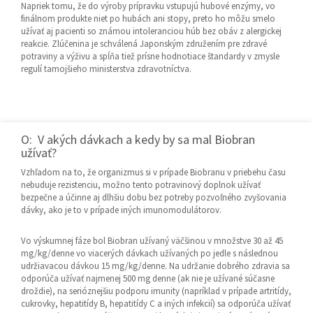
Napriek tomu, že do výroby prípravku vstupujú hubové enzýmy, vo
finálnom produkte niet po hubách ani stopy, preto ho môžu smelo
užívať aj pacienti so známou intoleranciou húb bez obáv z alergickej
reakcie. Zlúčenina je schválená Japonským združením pre zdravé
potraviny a výživu a spĺňa tiež prísne hodnotiace štandardy v zmysle
regulí tamojšieho ministerstva zdravotníctva.
O: V akých dávkach a kedy by sa mal Biobran
užívať?
Vzhľadom na to, že organizmus si v prípade Biobranu v priebehu času
nebuduje rezistenciu, možno tento potravinový doplnok užívať
bezpečne a účinne aj dlhšiu dobu bez potreby pozvoľného zvyšovania
dávky, ako je to v prípade iných imunomodulátorov.
Vo výskumnej fáze bol Biobran užívaný väčšinou v množstve 30 až 45
mg/kg/denne vo viacerých dávkach užívaných po jedle s následnou
udržiavacou dávkou 15 mg/kg/denne. Na udržanie dobrého zdravia sa
odporúča užívať najmenej 500 mg denne (ak nie je užívané súčasne
droždie), na serióznejšiu podporu imunity (napríklad v prípade artritídy,
cukrovky, hepatitídy B, hepatitídy C a iných infekcií) sa odporúča užívať