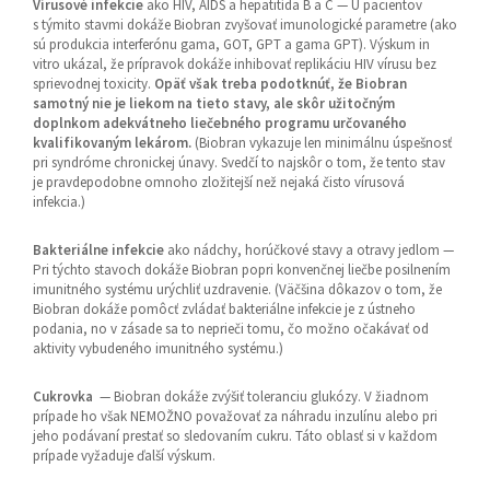
Vírusové infekcie
ako HIV, AIDS a hepatitída B a C — U pacientov
s týmito stavmi dokáže Biobran zvyšovať imunologické parametre (ako
sú produkcia interferónu gama, GOT, GPT a gama GPT). Výskum in
vitro ukázal, že prípravok dokáže inhibovať replikáciu HIV vírusu bez
sprievodnej toxicity.
Opäť však treba podotknúť, že Biobran
samotný nie je liekom na tieto stavy, ale skôr užitočným
doplnkom adekvátneho liečebného programu určovaného
kvalifikovaným lekárom.
(Biobran vykazuje len minimálnu úspešnosť
pri syndróme chronickej únavy. Svedčí to najskôr o tom, že tento stav
je pravdepodobne omnoho zložitejší než nejaká čisto vírusová
infekcia.)
Bakteriálne infekcie
ako nádchy, horúčkové stavy a otravy jedlom —
Pri týchto stavoch dokáže Biobran popri konvenčnej liečbe posilnením
imunitného systému urýchliť uzdravenie. (Väčšina dôkazov o tom, že
Biobran dokáže pomôcť zvládať bakteriálne infekcie je z ústneho
podania, no v zásade sa to neprieči tomu, čo možno očakávať od
aktivity vybudeného imunitného systému.)
Cukrovka
— Biobran dokáže zvýšiť toleranciu glukózy. V žiadnom
prípade ho však NEMOŽNO považovať za náhradu inzulínu alebo pri
jeho podávaní prestať so sledovaním cukru. Táto oblasť si v každom
prípade vyžaduje ďalší výskum.