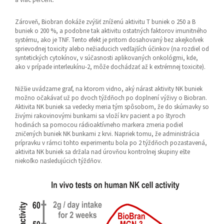
Zároveň, Biobran dokáže zvýšiť zníženú aktivitu T buniek o 250 a B
buniek o 200 %, a podobne tak aktivitu ostatných faktorov imunitného
systému, ako je TNF. Tento efekt je pritom dosahovaný bez akejkoľvek
sprievodnej toxicity alebo nežiaducich vedľajších účinkov (na rozdiel od
syntetických cytokínov, v súčasnosti aplikovaných onkológmi, kde,
ako v prípade interleukínu-2, môže dochádzať až k extrémnej toxicite).
Nižšie uvádzame graf, na ktorom vidno, aký nárast aktivity NK buniek
možno očakávať už po dvoch týždňoch po doplnení výživy o Biobran.
Aktivita NK buniek sa vedecky meria tým spôsobom, že do skúmavky so
živými rakovinovými bunkami sa vloží krv pacient a po štyroch
hodinách sa pomocou rádioaktívneho markera zmeria podiel
zničených buniek NK bunkami z krvi. Napriek tomu, že administrácia
prípravku v rámci tohto experimentu bola po 2 týždňoch pozastavená,
aktivita NK buniek sa držala nad úrovňou kontrolnej skupiny ešte
niekoľko nasledujúcich týždňov.