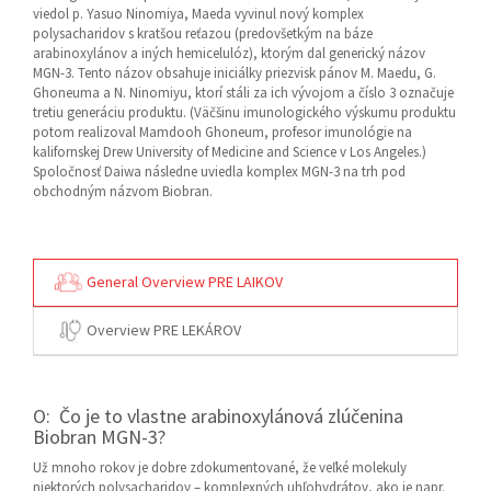
viedol p. Yasuo Ninomiya, Maeda vyvinul nový komplex
polysacharidov s kratšou reťazou (predovšetkým na báze
arabinoxylánov a iných hemicelulóz), ktorým dal generický názov
MGN-3. Tento názov obsahuje iniciálky priezvisk pánov M. Maedu, G.
Ghoneuma a N. Ninomiyu, ktorí stáli za ich vývojom a číslo 3 označuje
tretiu generáciu produktu. (Väčšinu imunologického výskumu produktu
potom realizoval Mamdooh Ghoneum, profesor imunológie na
kalifornskej Drew University of Medicine and Science v Los Angeles.)
Spoločnosť Daiwa následne uviedla komplex MGN-3 na trh pod
obchodným názvom Biobran.
General Overview PRE LAIKOV
Overview PRE LEKÁROV
O: Čo je to vlastne arabinoxylánová zlúčenina
Biobran MGN-3?
Už mnoho rokov je dobre zdokumentované, že veľké molekuly
niektorých polysacharidov – komplexných uhľohydrátov, ako je napr.