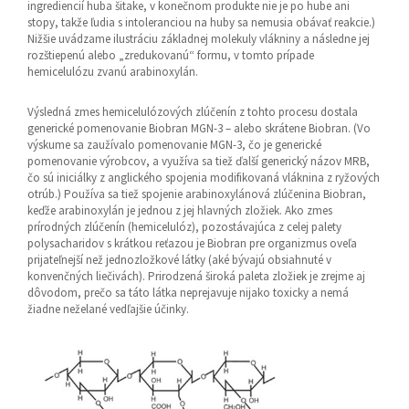
ingrediencií huba šitake, v konečnom produkte nie je po hube ani
stopy, takže ľudia s intoleranciou na huby sa nemusia obávať reakcie.)
Nižšie uvádzame ilustráciu základnej molekuly vlákniny a následne jej
rozštiepenú alebo „zredukovanú“ formu, v tomto prípade
hemicelulózu zvanú arabinoxylán.
Výsledná zmes hemicelulózových zlúčenín z tohto procesu dostala
generické pomenovanie Biobran MGN-3 – alebo skrátene Biobran. (Vo
výskume sa zaužívalo pomenovanie MGN-3, čo je generické
pomenovanie výrobcov, a využíva sa tiež ďalší generický názov MRB,
čo sú iniciálky z anglického spojenia modifikovaná vláknina z ryžových
otrúb.) Používa sa tiež spojenie arabinoxylánová zlúčenina Biobran,
keďže arabinoxylán je jednou z jej hlavných zložiek. Ako zmes
prírodných zlúčenín (hemicelulóz), pozostávajúca z celej palety
polysacharidov s krátkou reťazou je Biobran pre organizmus oveľa
prijateľnejší než jednozložkové látky (aké bývajú obsiahnuté v
konvenčných liečivách). Prirodzená široká paleta zložiek je zrejme aj
dôvodom, prečo sa táto látka neprejavuje nijako toxicky a nemá
žiadne neželané vedľajšie účinky.