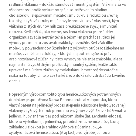
rastlinná vláknina – dokážu stimulovať imunitný systém. Vláknina sa vo
všeobecnosti podľa výskumov spája so znižovaním hladiny
cholesterolu, zlepšovaním metabolizmu cukru a redukciou črevnej
toxicity; a ryžové otruby majú navyše protivírusové vlastnosti, kým
vláknina z istých druhov húb zasa preukázateľne zvyšuje imunitnú
odozvu. Keďže však, ako vieme, rastlinná vláknina je pre ľudský
organizmus zväčša nestráviteľná a telom len prechádza, tieto jej
výhody pre imunitu zostávali prakticky nevyužité. Keď však dlhé
molekuly polysacharidov (konkrétne z ryžových otrúb) rozštiepime na
menšie, zvané hemicelulózy, z ktorých najpotentnejšie sú práve
arabinoxylánové zlúčeniny, tieto výhody sa nielenže znásobia, ale sa
najmä stanú využiteľnými pre ľudský imunitný systém, keďže takto
upravené majú tieto zlúčeniny molekulárnu hmotnosť dostatočne
nízku na to, aby ich telo cez tenké črevo dokázalo vstrebať do krvného
obehu.
Popredným výrobcom tohto typu hemicelulózových potravinových
doplnkov je spoločnosť Daiwa Pharmaceutical v Japonsku, ktorá
vlastní patent na jedinečný proces štiepenia (čiastočne hydrolyzovanej)
vlákniny z ryžových otrúb pomocou enzýmov z výťažkov z húževnatca
jedlého, huby známej tiež pod názvom šitake (lat. Lentinula edodes),
ktorého výsledkom je jedinečná, prírodná zmes hemicelulóz, ktorej
základnou zložkou je arabinoxylánová zlúčenina, b-1,4-
xylofyronázová hemicelulóza. (A aj keď je vo výrobe jednou z