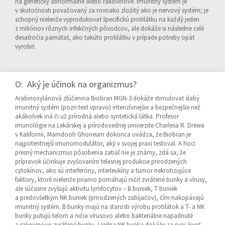
na geneticky abnormálne alebo rakovinové. Imunitný systém je
v skutočnosti považovaný za rovnako zložitý ako je nervový systém; je
schopný nielenže vyprodukovať špecifickú protilátku na každý jeden
z miliónov rôznych infekčných pôvodcov, ale dokáže si následne celé
desaťročia pamätať, ako takúto protilátku v prípade potreby opäť
vyrobiť.
O: Aký je účinok na organizmus?
Arabinoxylánová zlúčenina Biobran MGN-3 dokáže stimulovať slabý
imunitný systém (pozri text vpravo) intenzívnejšie a bezpečnejšie než
akákoľvek iná či už prírodná alebo syntetická látka. Profesor
imunológie na Lekárskej a prírodovednej univerzite Charlesa R. Drewa
v Kalifornii, Mamdooh Ghoneum dokonca uvádza, že Biobran je
najpotentnejší imunomodulátor, aký v svojej praxi testoval. A hoci
presný mechanizmus pôsobenia zatiaľ nie je známy, zdá sa, že
prípravok účinkuje zvyšovaním telesnej produkcie prirodzených
cytokínov, ako sú interferóny, interleukíny a tumor nekrotizujúce
faktory, ktoré nielenže priamo pomáhajú ničiť zvrátené bunky a vírusy,
ale súčasne zvyšujú aktivitu lymfocytov – B buniek, T buniek
a predovšetkým NK buniek (prirodzených zabíjačov), čím nakopávajú
imunitný systém. B bunky majú na starosti výrobu protilátok a T- a NK
bunky putujú telom a ničia vírusovo alebo bakteriálne napadnuté
a rakovinovo zvrátené bunky. (Jedna NK bunka dokáže za svoj život