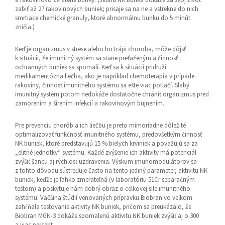
zabiť až 27 rakovinových buniek; prisaje sa na ne a vstrekne do nich
smrtiace chemické granuly, ktoré abnormálnu bunku do 5 minút
zničia.)
Keď je organizmus v strese alebo ho trápi choroba, môže dôjsť
k situácii, že imunitný systém sa stane preťaženým a činnosť
ochranných buniek sa spomalí. Keď sa k situácii pridruží
medikamentózna liečba, ako je napríklad chemoterapia v prípade
rakoviny, činnosť imunitného systému sa ešte viac potlačí. Slabý
imunitný systém potom nedokáže dostatočne chrániť organizmus pred
zamorením a šírením infekcií a rakovinovým bujnením.
Pre prevenciu chorôb a ich liečbu je preto mimoriadne dôležité
optimalizovať funkčnosť imunitného systému, predovšetkým činnosť
NK buniek, ktoré predstavujú 15 % bielych krviniek a považujú sa za
„elitné jednotky“ systému. Každé zvýšenie ich aktivity má potenciál
zvýšiť šancu aj rýchlosť uzdravenia. Výskum imunomodulátorov sa
z tohto dôvodu sústreďuje často na tento jediný parameter, aktivitu NK
buniek, keďže je ľahko zmerateľná (v laboratóriu 51Cr separačným
testom) a poskytuje nám dobrý obraz o celkovej sile imunitného
systému. Väčšina štúdií venovaných prípravku Biobran vo veľkom
zahŕňala testovanie aktivity NK buniek, pričom sa preukázalo, že
Biobran MGN-3 dokáže spomalenú aktivitu NK buniek zvýšiť aj o 300
a viac percent.