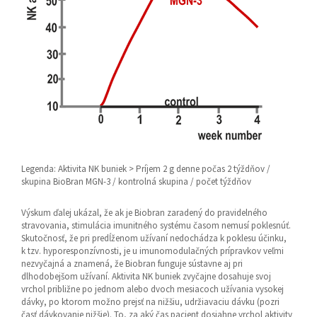
Legenda: Aktivita NK buniek > Príjem 2 g denne počas 2 týždňov /
skupina BioBran MGN-3 / kontrolná skupina / počet týždňov
Výskum ďalej ukázal, že ak je Biobran zaradený do pravidelného
stravovania, stimulácia imunitného systému časom nemusí poklesnúť.
Skutočnosť, že pri predĺženom užívaní nedochádza k poklesu účinku,
k tzv. hyporesponzívnosti, je u imunomodulačných prípravkov veľmi
nezvyčajná a znamená, že Biobran funguje sústavne aj pri
dlhodobejšom užívaní. Aktivita NK buniek zvyčajne dosahuje svoj
vrchol približne po jednom alebo dvoch mesiacoch užívania vysokej
dávky, po ktorom možno prejsť na nižšiu, udržiavaciu dávku (pozri
časť dávkovanie nižšie). To, za aký čas pacient dosiahne vrchol aktivity