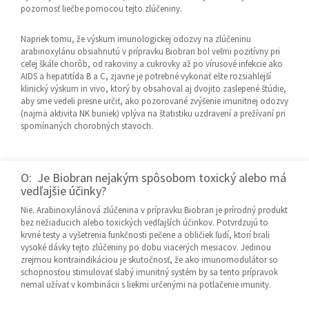
pozornosť liečbe pomocou tejto zlúčeniny.
Napriek tomu, že výskum imunologickej odozvy na zlúčeninu
arabinoxylánu obsiahnutú v prípravku Biobran bol veľmi pozitívny pri
celej škále chorôb, od rakoviny a cukrovky až po vírusové infekcie ako
AIDS a hepatitída B a C, zjavne je potrebné vykonať ešte rozsiahlejší
klinický výskum in vivo, ktorý by obsahoval aj dvojito zaslepené štúdie,
aby sme vedeli presne určiť, ako pozorované zvýšenie imunitnej odozvy
(najmä aktivita NK buniek) vplýva na štatistiku uzdravení a prežívaní pri
spomínaných chorobných stavoch.
O: Je Biobran nejakým spôsobom toxický alebo má
vedľajšie účinky?
Nie. Arabinoxylánová zlúčenina v prípravku Biobran je prírodný produkt
bez nežiaducich alebo toxických vedľajších účinkov. Potvrdzujú to
krvné testy a vyšetrenia funkčnosti pečene a obličiek ľudí, ktorí brali
vysoké dávky tejto zlúčeniny po dobu viacerých mesiacov. Jedinou
zrejmou kontraindikáciou je skutočnosť, že ako imunomodulátor so
schopnosťou stimulovať slabý imunitný systém by sa tento prípravok
nemal užívať v kombinácii s liekmi určenými na potlačenie imunity.