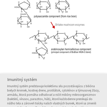
Imunitný systém
Imunitný systém predstavuje kolektívnu silu pozostávajúcu z bilióna
bielych krviniek, kostnej drene, protilátok, cytokínov a týmusovej žľazy,
armádu, ktorá pomáha odhaľovať a ničiť milióny mikroorganizmov
(baktérií, vírusov, parazitov, húb), ktoré každodenne prenikajú do
nášho tela a zároveň tisícky našich vlastných buniek, ktoré sa zmenili